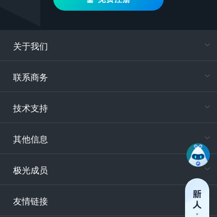
关于我们
在
专属客户
联系商务
电
技术支持
400-88
服务时
9:30-12
其他信息
技术
support
极光成员
安
友情链接
securit