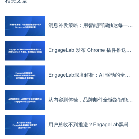
相关文章
消息补发策略：用智能回调触达每一用户——EngageLab推送解决方案
EngageLab 发布 Chrome 插件推送能力：解锁 WebPush 免授权、系统级通知新体验
EngageLab深度解析：AI 驱动的全渠道营销自动化如何赋能业务高速增长
从内容到体验，品牌邮件全链路智能升级——EngageLab助力全球增长
用户总收不到推送？EngageLab黑科技让消息直达，送达率提升40%