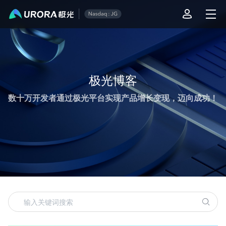
极光运营技术内容精选
极光博客
数十万开发者通过极光平台实现产品增长变现，迈向成功！