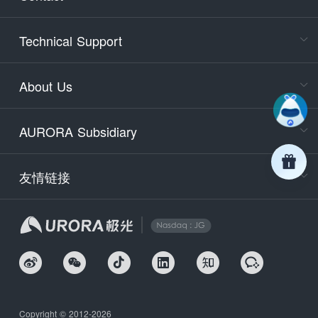
Cons
Technical Support
400-88
Service
About Us
days)
9:30-12
AURORA Subsidiary
Tech
Email
support
友情链接
Secu
securit
We
Copyright © 2012-2026