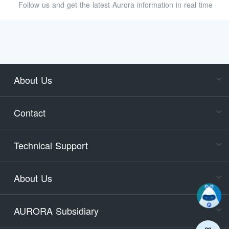
Follow us and get the latest Aurora information in real time
About Us
Cons
Consult
Contact
accoun
Cons
Technical Support
400-88
Service
About Us
days)
9:30-12
AURORA Subsidiary
Tech
Email