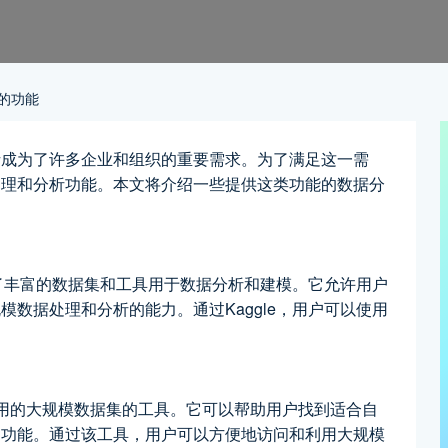
的功能
析成为了许多企业和组织的重要需求。为了满足这一需
处理和分析功能。本文将介绍一些提供这类功能的数据分
供了丰富的数据集和工具用于数据分析和建模。它允许用户
数据处理和分析的能力。通过Kaggle，用户可以使用
。
开可用的大规模数据集的工具。它可以帮助用户找到适合自
的功能。通过该工具，用户可以方便地访问和利用大规模