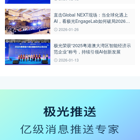
直击Global NEXT现场：当全球化遇上
AI，看极光EngageLab如何破局2026出
海增长难题
2026-01-26
极光荣获“2025粤港澳大湾区智能经济示
范企业”称号，持续引领AI创新发展
2026-01-13