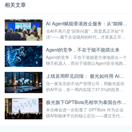
相关文章
AI Agent赋能香港政企服务：从"能聊天"到"能干活"的最后一公里
当AI不再只是"回答问题"，而是真正开始"干
活"——属于企业级AI的时代，才算真正开
始。
Agent的竞争，不在于能不能搭出来
Agent的竞争，不在于谁能更方便地搭出一个
聊天机器人，而在于谁能让Agent安全地跑进
企业的真实业务流程。
上线首周即见回报： 极光如何用 AI，帮助日本公司破解全球化服务时差
当一家东京的不动产管理公司，用极光提供
的AI平台，在一周内实现了37.5%的投资回
报率——这已经不仅仅是"技术出海"，而是真
正的"能力出海"。
极光旗下GPTBots亮相华为泰国合作伙伴峰会，带来让流量真正转化为业绩的AI解决方案
本次峰会进一步彰显了 GPTBots 作为企业
级AI智能体平台的核心定位——通过无代码
智能体搭建、知识库集成、多渠道部署等能
力，帮助企业将AI能力真正落地于实际业务