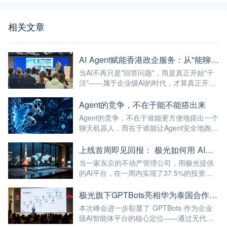
相关文章
AI Agent赋能香港政企服务：从"能聊天"到"能干活"的最后一公里
当AI不再只是"回答问题"，而是真正开始"干
活"——属于企业级AI的时代，才算真正开
始。
Agent的竞争，不在于能不能搭出来
Agent的竞争，不在于谁能更方便地搭出一个
聊天机器人，而在于谁能让Agent安全地跑进
企业的真实业务流程。
上线首周即见回报： 极光如何用 AI，帮助日本公司破解全球化服务时差
当一家东京的不动产管理公司，用极光提供
的AI平台，在一周内实现了37.5%的投资回
报率——这已经不仅仅是"技术出海"，而是真
正的"能力出海"。
极光旗下GPTBots亮相华为泰国合作伙伴峰会，带来让流量真正转化为业绩的AI解决方案
本次峰会进一步彰显了 GPTBots 作为企业
级AI智能体平台的核心定位——通过无代码