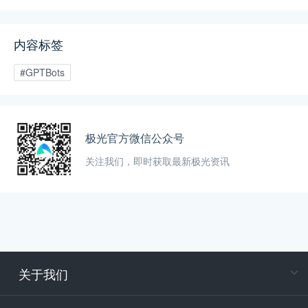
智能体搭建、知识库集成、多渠道部署等能
力，帮助企业将AI能力真正落地于实际业务
场景，而非停留在概念层面。
内容标签
#GPTBots
极光官方微信公众号
关注我们，即时获取最新极光资讯
关于我们
在
专属客户