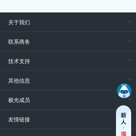
关于我们
在
专属客户
联系商务
电
技术支持
400-88
服务时
9:30-12
其他信息
技术
support
极光成员
安
友情链接
securit