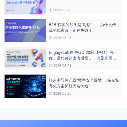
2026-05-26
B2B 获客的尽头是“对话”——为什么传
统的线索漏斗正在失效？
2026-05-25
EngageLab在PAGC 2026【A41】等
你，邀您共赴出海盛宴，一次见完所有
出海圈好友！
2026-05-21
打造半导体产线“数字安全屏障”：极光私
有化方案护航高端制造
2026-05-20