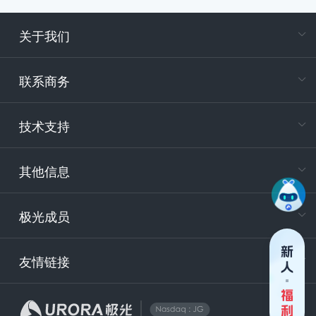
关于我们
在
专属客户
联系商务
电
技术支持
400-88
服务时
9:30-12
其他信息
技术
support
极光成员
安
友情链接
securit
企