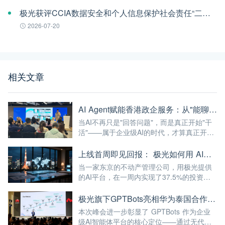
极光获评CCIA数据安全和个人信息保护社会责任“二星级”单位
2026-07-20
相关文章
AI Agent赋能香港政企服务：从"能聊天"到"能干活"的最后一公里
当AI不再只是"回答问题"，而是真正开始"干
活"——属于企业级AI的时代，才算真正开
始。
上线首周即见回报： 极光如何用 AI，帮助日本公司破解全球化服务时差
当一家东京的不动产管理公司，用极光提供
的AI平台，在一周内实现了37.5%的投资回
报率——这已经不仅仅是"技术出海"，而是真
正的"能力出海"。
极光旗下GPTBots亮相华为泰国合作伙伴峰会，带来让流量真正转化为业绩的AI解决方案
本次峰会进一步彰显了 GPTBots 作为企业
级AI智能体平台的核心定位——通过无代码