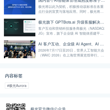
国内首个AI智能体管理成熟度标准于WAIC发布，极光参编
极光将以此为契机，积极推动该标准在各重
点行业的宣贯与落地应用。同时，极光将继
续深耕AI与大数据前沿技术，不断将高标准
融入自身的产品与服务中，赋能更多企业实
极光旗下 GPTBots.ai 升级客服解决方案：Audio Agent 打通企业通信线路，LINE 客服插件 2.0 同步上线
现智能化转型，为我国人工智能产业规模
客户互动和营销科技服务商极光（NASDAQ:
化、高端化发展注入强劲动能！
JG）宣布，旗下企业级 AI 智能体搭建平台
GPTBots.ai 推出两项客服能力升级：Audio
Agent 正式支持通过 SIP 协议与 Twilio 对接
AI 客户互动、企业级 AI Agent、AI 内容生成集中亮相！极光旗下EngageLab WAIC 2026 现场回顾
企业通信系统；LINE 客服插件 2.0 完成界面
2026年7月17日至20日，世界人工智能大会
重构并新增通知功能。
（WAIC 2026）在上海世博展览馆举行。极
光旗下 EngageLab、GPTBots.ai、
Modellix.ai 三大产品亮相 H1-A203 展位。
内容标签
#极光Aurora
极光官方微信公众号