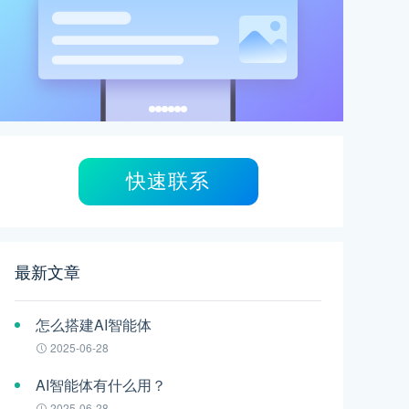
快速联系
最新文章
怎么搭建AI智能体
2025-06-28
AI智能体有什么用？
2025-06-28