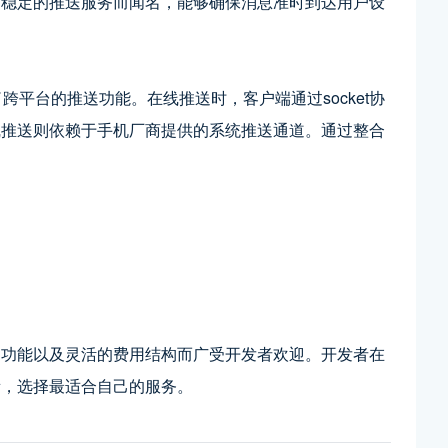
和稳定的推送服务而闻名，能够确保消息准时到达用户设
跨平台的推送功能。在线推送时，客户端通过socket协
线推送则依赖于手机厂商提供的系统推送通道。通过整合
的功能以及灵活的费用结构而广受开发者欢迎。开发者在
衡，选择最适合自己的服务。