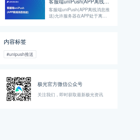
分析。
客服端uniPush(APP离线消息推送)
客服端uniPush(APP离线消息推
送)允许服务器在APP处于离线
状态时，依然能够主动向客户端
发送消息。这种技术无需客户端
持续轮询服务器，实现了消息的
内容标签
即时传递，提升了用户体验和互
动性。
#unipush推送
极光官方微信公众号
关注我们，即时获取最新极光资讯