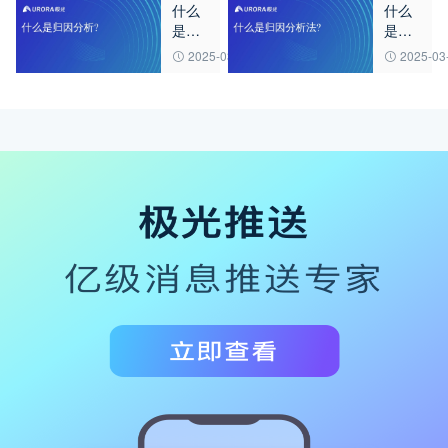
什么
什么
常见
实现
是归
是归
的数
精准
因分
因分
据采
营
2025-03-18
2025-03
析?
析法?
集方
销？
法?