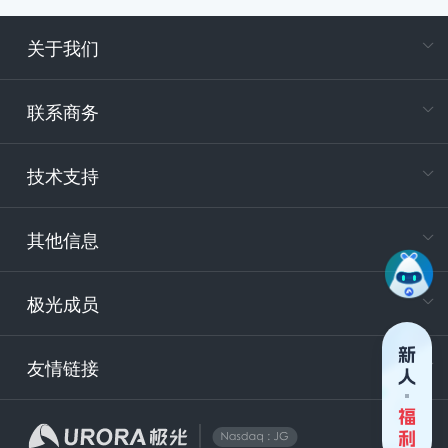
关于我们
在
专属客户
联系商务
电
技术支持
400-88
服务时
9:30-12
其他信息
技术
support
极光成员
安
友情链接
securit
企