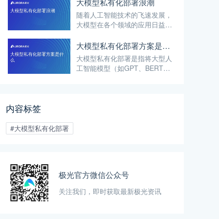
云端服务或第三方平台。
大模型私有化部署浪潮
随着人工智能技术的飞速发展，
大模型在各个领域的应用日益广
泛。然而，在享受大模型带来的
便利与效率提升的同时，数据安
大模型私有化部署方案是什么
全与隐私保护问题也日益凸显。
大模型私有化部署是指将大型人
工智能模型（如GPT、BERT
等）部署在企业自己的硬件环境
或私有云平台上，而不是依赖于
云端服务或第三方平台。这种部
内容标签
署方式使得企业能够完全掌控大
模型的使用和运行。
#大模型私有化部署
极光官方微信公众号
关注我们，即时获取最新极光资讯