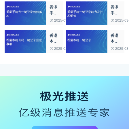
香港
香港
手机
手机
号一
一键
2025-03-23
2025-03
键登
登录
录如
能力
香港
香港
何落
及技
本机
本机
地
术细
号码
一键
节
2025-03-23
2025-03
一键
登录
登录
注意
事项