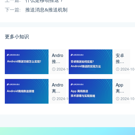
上一篇:
什么是移动推送？
下一篇:
推送消息&推送机制
更多小知识
Android
安卓
推送
推送
功能
如何
2024-10-15
2024-10
怎么
实
实现?
现？
Android
App
Android
离线
离线
推送
推送
推送
的实
2024-10-15
2024-10
原理
技术
现方
原理
法
与实
现策
略