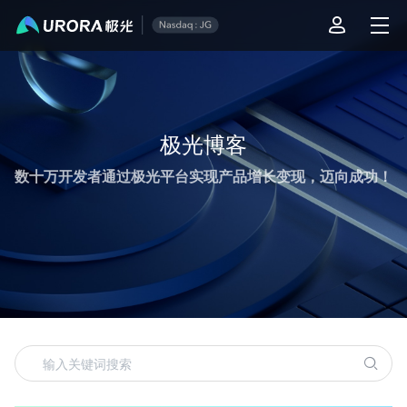
极光运营技术内容精选
极光博客
数十万开发者通过极光平台实现产品增长变现，迈向成功！