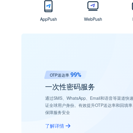
AppPush
WebPush
99%
99.97%
99%
99%
70%
短信送达率
官方授权
AI策略优化
AppPush推送送达率
提升网站通知订阅率约
邮件送达率
OTP送达率
短信营销服务
高效的移动应用推送通知
实时网站推送通知服务
高效稳定的电子邮件发送
一次性密码服务
WhatsApp Business AP
营销自动化服务
遍及全球的短信触及能力，毫秒级响应，覆盖22
提供整合Android、iOS的统一推送服
无需依赖移动App，您可随时向网站订阅
通过稳定高效的邮件发送，融合AI文案优
通过SMS、WhatsApp、Email和语音
为企业提供可视化界面和易于集成的API接
通过智能化的营销自动化流程，帮助企业实
存率，提升用户活跃度。
户活跃度与转化率。
送达率和进箱率，支持SMTP 和 API集
证全球用户身份。有效提升OTP送达率和
多客服沟通等功能，让企业在每一个业务环
提升营销效果和客户转化率。
了解详情
保障服务安全
了解详情
了解详情
了解详情
了解详情
了解详情
了解详情