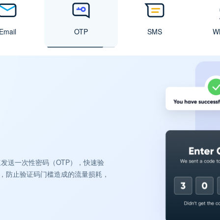
Email
OTP
SMS
W
服务
服务
I 服务
3个国家及地区。
务，毫秒级送达，推送内容多样性，有效提高留
用户推送营销消息和服务通知，高效提升用
化与实时准确的数据报告，提高企业的邮件
等渠道快速发送一次性密码（OTP），快速验
口，实现重要通知触达、实时自动回复、
现精准的客户触达和个性化的营销策略，
成，让邮件营销真正驱动企业持续增长。
回填率，防止验证码门槛造成的流量损耗，
节都与客户保持紧密和自然的联系。