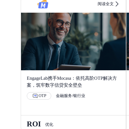
阅读全文
5
6
6
7
7
8
8
9
EngageLab携手Mocasa：依托高阶OTP解决方
案，筑牢数字信贷安全壁垒
OTP
金融服务/银行业
9
ROI
优化