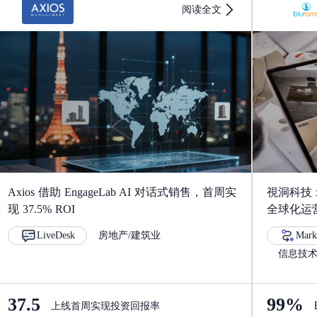
阅读全文
5
6
7
8
Axios 借助 EngageLab AI 对话式销售，首周实
視洞科技 x
现 37.5% ROI
全球化运
LiveDesk
房地产/建筑业
Mark
9
信息技术
37.5
99%
上线首周实现投资回报率