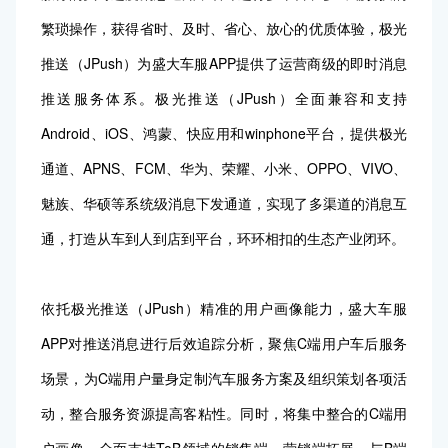
繁琐操作，获得省时、及时、省心、放心的优质体验，极光
推送（JPush）为盛大车服APP提供了运营商级的即时消息
推送服务体系。极光推送（JPush）全面兼容和支持
Android、iOS、鸿蒙、快应用和winphone平台，提供极光
通道、APNS、FCM、华为、荣耀、小米、OPPO、VIVO、
魅族、华硕等系统级消息下发通道，实现了多渠道的消息互
通，打造从车到人到店到平台，环环相扣的生态产业闭环。
依托极光推送（JPush）精准的用户画像能力，盛大车服
APP对推送消息进行后效追踪分析，聚焦C端用户车后服务
场景，为C端用户量身定制汽车服务方案及组织策划各项活
动，整合服务资源提高客粘性。同时，将集中整合的C端用