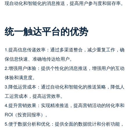
现自动化和智能化的消息推送，提高用户参与度和留存率。
统一触达平台的优势
1.提高信息传递效率：通过多渠道整合，减少重复工作，确
保信息快速、准确地传达给用户。
2.增强用户体验：提供个性化的消息推送，增强用户的互动
体验和满意度。
3.降低运营成本：通过自动化和智能化的推送策略，降低人
工运营成本，提高运营效率。
4.提升营销效果：实现精准推送，提高营销活动的转化率和
ROI（投资回报率）。
5.便于数据分析和优化：提供全面的数据统计和分析功能，