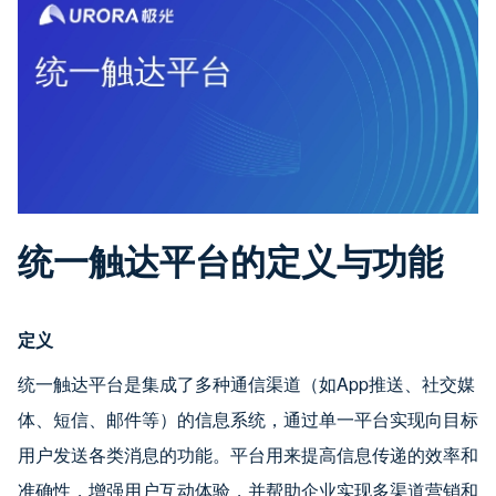
统一触达平台的定义与功能
定义
统一触达平台是集成了多种通信渠道（如App推送、社交媒
体、短信、邮件等）的信息系统，通过单一平台实现向目标
用户发送各类消息的功能。平台用来提高信息传递的效率和
准确性，增强用户互动体验，并帮助企业实现多渠道营销和