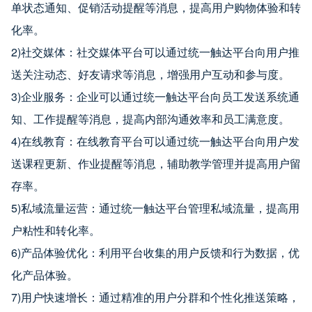
单状态通知、促销活动提醒等消息，提高用户购物体验和转
化率。
2)社交媒体：社交媒体平台可以通过统一触达平台向用户推
送关注动态、好友请求等消息，增强用户互动和参与度。
3)企业服务：企业可以通过统一触达平台向员工发送系统通
知、工作提醒等消息，提高内部沟通效率和员工满意度。
4)在线教育：在线教育平台可以通过统一触达平台向用户发
送课程更新、作业提醒等消息，辅助教学管理并提高用户留
存率。
5)私域流量运营：通过统一触达平台管理私域流量，提高用
户粘性和转化率。
6)产品体验优化：利用平台收集的用户反馈和行为数据，优
化产品体验。
7)用户快速增长：通过精准的用户分群和个性化推送策略，