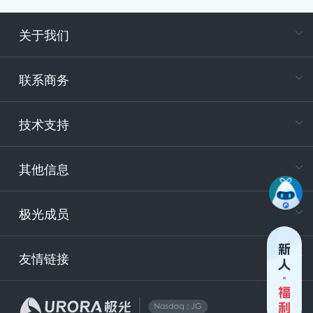
关于我们
在
专属客户
联系商务
电
技术支持
400-88
服务时
9:30-12
其他信息
技术
support
极光成员
安
友情链接
securit
企