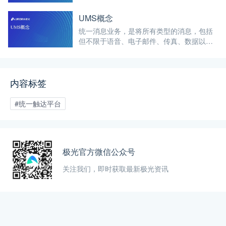
产、运营、营销等多种功能于一体，解决企
业在即时沟通和高效协作方面的挑战。
UMS概念
统一消息业务，是将所有类型的消息，包括
但不限于语音、电子邮件、传真、数据以及
未来的视频信息等，全部整合到一个统一的
接收盒中。
内容标签
#统一触达平台
极光官方微信公众号
关注我们，即时获取最新极光资讯