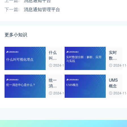
上一篇:
消息通知平台
下一篇:
消息通知管理平台
更多小知识
什么
实时
叫可
数据
什么叫可视化埋点
视化
分
2024-11-08
2024-11
埋点
析：
解
统一
UMS
析、
消息
概念
应用
中心
与实
2024-11-08
2024-11
是什
战
么？