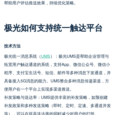
帮助用户评估推送效果，持续优化策略。
极光如何支持统一触达平台
技术方法
极光统一消息系统（
UMS
）：极光UMS是帮助企业管理与
拓宽用户触达通道的系统，支持App、微信公众号、微信小
程序、支付宝生活号、短信、邮件等多种消息下发通道，并
具备接入5G消息的能力。UMS整合多种消息传递渠道，方
便用户在一个平台上实现多渠道推送。
补发策略与送达率：UMS提供丰富的补发策略，如预创建
补发政策和多种发送策略（即时、定时、定速、多通道并发
等），可以在提高送达率的同时减少对用户的打扰。