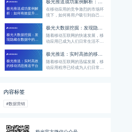
营销策略，可以帮助企业将信息
极光推送成功案例解析：如何有效提升营销效果
传达给更广泛的受众，并提升用
极光推送成功案例解
在移动应用的竞争激烈的市场环
户参与度和品牌影响力。本文将
析：如何有效提升营
境下，如何将用户吸引到自己的
探讨多渠道消息推送的重要性，
销效果
应用并提升用户的参与度和留存
并介绍如何通过多渠道消息推送
率是每个开发者都面临的重要课
极光大数据挖掘：发现隐藏在数据中的商机
实现更广泛受众的覆盖和有效营
题。而极光推送作为一款强大的
极光大数据挖掘：发
随着移动互联网的快速发展，移
销
移动消息推送平台，为开发者提
现隐藏在数据中的商
动应用已成为人们日常生活不可
供了实时高效的消息传递工具，
机
或缺的一部分。然而，随之而来
并在众多营销案例中展现出了其
的是海量的数据积累，如何从这
极光推送：实时高效的移动消息推送平台
有效提升营销效果的潜力。
些数据中挖掘出有价值的信息和
极光推送：实时高效
随着移动互联网的迅猛发展，移
商机成为了许多企业和开发者面
的移动消息推送平台
动应用程序已经成为人们日常生
临的重要课题。而极光大数据挖
活不可或缺的一部分。然而，对
掘作为一种强大的工具，可以帮
于开发者来说，如何向用户传递
助我们从数据中发现隐藏的商
重要的信息并保持与他们的即时
机，指引业务发展方向
内容标签
联系却是一个挑战。在这个领
域，极光推送作为一款实时高效
的移动消息推送平台，以其卓越
#数据营销
的性能和强大的功能赢得了众多
开发者的青睐。
极光官方微信公众号