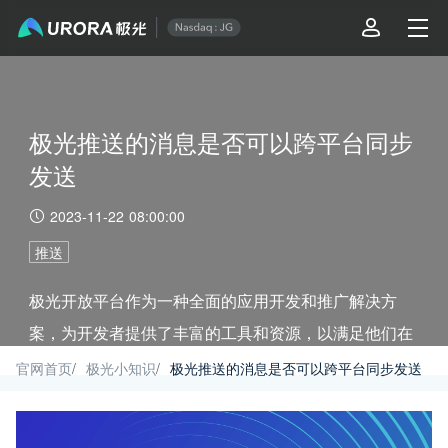
极光推送的消息是否可以跨平台同步
发送
2023-11-22 08:00:00
推送
极光开放平台作为一种全面的应用开发和推广解决方
案，为开发者提供了丰富的工具和资源，以满足他们在
应用开发过程中的各种需求。本文将详细探讨极光开放
官网首页
/
极光小知识
/
极光推送的消息是否可以跨平台同步发送
平台如何提供开发者所需的工具和资源。 首先，极光开
放平台