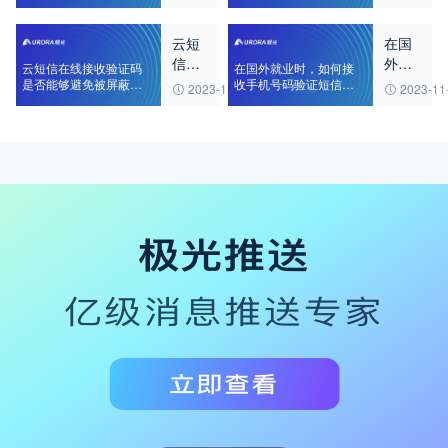
标的使用方法
档中
么？
了解
它有
云短
在国
关于
哪些
信在
外就
数据
功能
云短信在线接收验证码
在国外就业时，如何接
线接
业
是否能够避免被屏蔽或
分析
收手机号码验证短信以
和用
2023-11-13
2023-11
过滤
完成工作相关事务
收验
时，
工具
途
证码
如何
和指
是否
接收
标的
能够
手机
使用
避免
号码
方法
被屏
验证
蔽或
短信
过滤
以完
成工
作相
关事
务