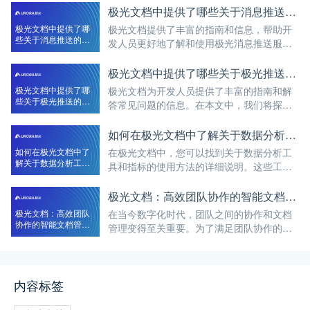
极光文档中提供了哪些关于消息推送的指南
极光文档中提供了哪
极光文档提供了丰富的指南和信息，帮助开
些关于消息推送的指
发人员更好地了解和使用极光消息推送服
南
务。在本文中，我们将探讨极光文档中关于
消息推送的一些重要指南。 推送设置指南：
极光文档中提供了哪些关于极光推送的常见问题解答
极光文档详细介绍了如何进行推送设置，包
极光文档中提供了哪
极光文档为开发人员提供了丰富的指南和解
括注册应
些关于极光推送的常
答常见问题的信息。在本文中，我们将探讨
见问题解答
极光文档中关于极光推送的一些常见问题解
答。 如何注册和创建极光账户？ 极光文档详
如何在极光文档中了解关于数据分析工具和指标的使用方法
细介绍了如何注册和创建极光账户。它提供
如何在极光文档中了
在极光文档中，您可以找到关于数据分析工
了逐
解关于数据分析工具
具和指标的使用方法的详细说明。这些工具
和指标的使用方法
和指标能够帮助开发人员跟踪和评估推送效
果，并提供有价值的数据洞察。在本文中，
极光文档：高效团队协作的智能文档管理工具
我们将探讨如何在极光文档中了解数据分析
极光文档：高效团队
在当今数字化时代，团队之间的协作和文档
工具和指标
协作的智能文档管理
管理变得至关重要。为了满足团队协作的需
工具
求，极光推出了一款名为"极光文档"的智能文
档管理工具。极光文档旨在提供高效、智能
的团队协作环境，以提升工作效率和组织能
内容标签
力。