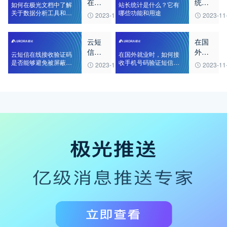
在极
统计
如何在极光文档中了解
站长统计是什么？它有
光文
是什
关于数据分析工具和指
哪些功能和用途
2023-11-01
2023-11
标的使用方法
档中
么？
了解
它有
云短
在国
关于
哪些
信在
外就
数据
功能
云短信在线接收验证码
在国外就业时，如何接
线接
业
是否能够避免被屏蔽或
分析
收手机号码验证短信以
和用
2023-11-13
2023-11
过滤
完成工作相关事务
收验
时，
工具
途
证码
如何
和指
是否
接收
标的
能够
手机
使用
避免
号码
方法
被屏
验证
蔽或
短信
过滤
以完
成工
作相
关事
务