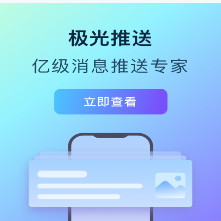
的实
现方
法