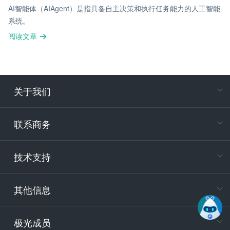
AI智能体（AIAgent）是指具备自主决策和执行任务能力的人工智能
系统。
阅读文章
关于我们
在
专属客户
联系商务
电
技术支持
400-88
服务时
9:30-12
其他信息
技术
support
极光成员