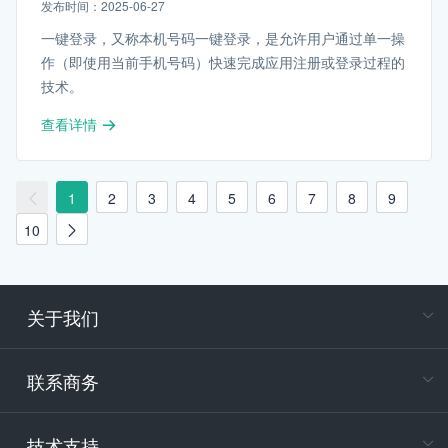
发布时间：2025-06-27
一键登录，又称本机号码一键登录，是允许用户通过单一操
作（即使用当前手机号码）快速完成应用注册或登录过程的
技术。
查看详情
1
2
3
4
5
6
7
8
9
10
关于我们
在
专属客户
联系商务
电
技术支持
400-88