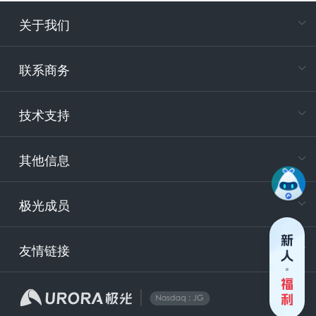
关于我们
在
专属客户
联系商务
电
技术支持
400-88
服务时
9:30-12
其他信息
技术
support
极光成员
安
友情链接
securit
企