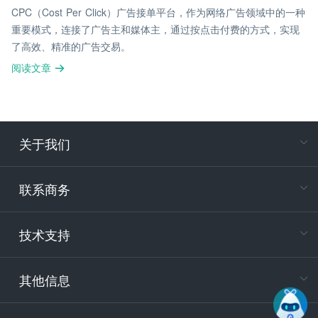
CPC（Cost Per Click）广告接单平台，作为网络广告领域中的一种
重要模式，连接了广告主和媒体主，通过按点击付费的方式，实现
了高效、精准的广告交易。
阅读文章
关于我们
在
专属客户
联系商务
电
技术支持
400-88
服务时
9:30-12
其他信息
技术