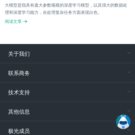
大模型是指具有庞大参数规模的深度学习模型，以其强大的数据处
理和深度学习能力，在处理复杂任务方面表现出色。
阅读文章
关于我们
在
专属客户
联系商务
电
技术支持
400-88
服务时
9:30-12
其他信息
技术
support
极光成员