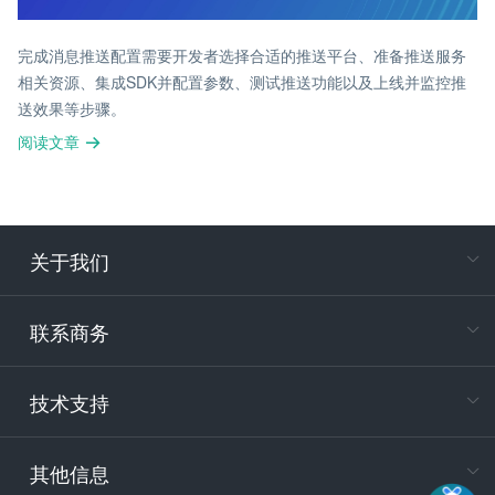
完成消息推送配置需要开发者选择合适的推送平台、准备推送服务
相关资源、集成SDK并配置参数、测试推送功能以及上线并监控推
送效果等步骤。
阅读文章
关于我们
在
专属客户
联系商务
电
技术支持
400-88
服务时
9:30-12
其他信息