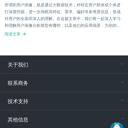
所谓的用户画像，就是通过大数据技术，对特定用户群体或个体进
行深度挖掘，进一步洞察其特征、需求、偏好等多维度信息，形成
对用户的全面而深入的理解。在这篇文章中，我们将一起深入学习
和理解用户画像分析模型有哪些，以及他们的应用场景，为你的项
目决策提供有力支持。
阅读文章
关于我们
在
专属客户
联系商务
电
技术支持
400-88
服务时
9:30-12
其他信息