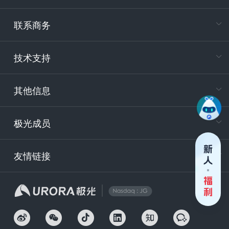
在
专属客户
联系商务
电
技术支持
400-88
服务时
9:30-12
其他信息
技术
support
极光成员
安
友情链接
securit
企