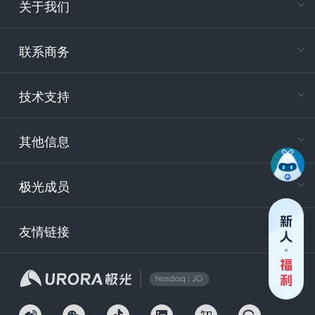
关于我们
在
专属客户
联系商务
电
技术支持
400-88
服务时
9:30-12
其他信息
技术
support
极光成员
安
友情链接
securit
企