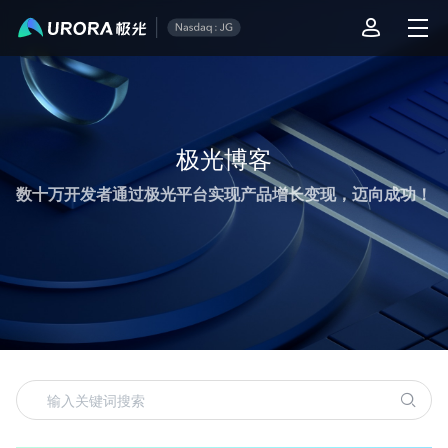
极光运营技术内容精选
极光博客
数十万开发者通过极光平台实现产品增长变现，迈向成功！