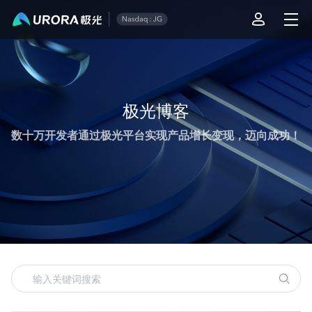
极光运营技术内容精选
极光博客
数十万开发者通过极光平台实现产品增长变现，迈向成功！