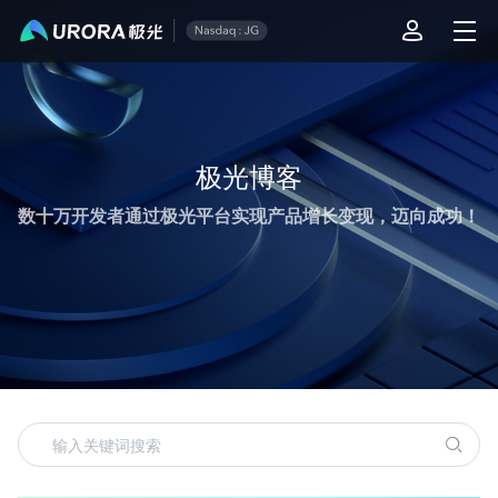
极光运营技术内容精选
极光博客
数十万开发者通过极光平台实现产品增长变现，迈向成功！