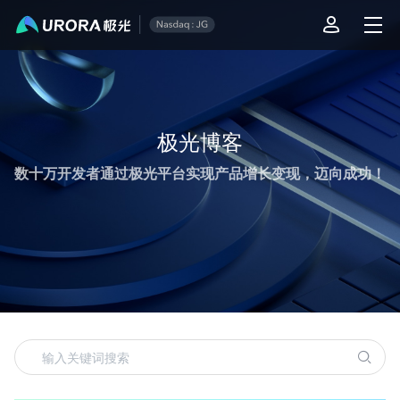
极光运营技术内容精选
极光博客
数十万开发者通过极光平台实现产品增长变现，迈向成功！