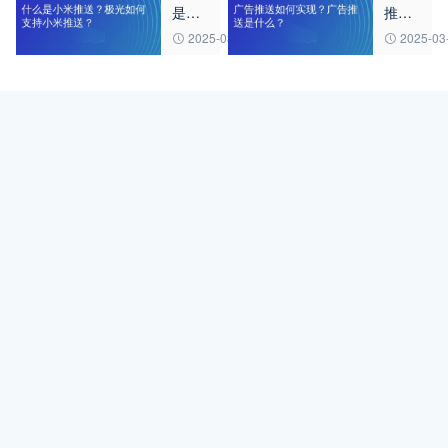
是小
推送
的知
实用
米推
如何
识
意义
2025-03-20
2025-03
送？
实
极光
现？
如何
广告
支持
推送
小米
是什
推
么？
送？