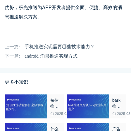
优势，极光推送为APP开发者提供全面、便捷、高效的消
息推送解决方案。
上一篇:
手机推送实现需要哪些技术能力？
下一篇:
android 消息推送实现方式
更多小知识
短信
bark
推送
推送
功能
概念
2025-03-20
2025-03
解析:
及
必须
bark
什么
广告
掌握
推送