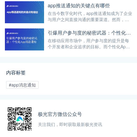
户频繁互动和使用，从而提高日活、月活等
app推送通知的关键点有哪些
关键指标，完成运营人员的KPI。
在当今数字化时代，app推送通知成为了企业
与用户之间直接沟通的重要渠道。然而，如
何确保这些推送通知能够准确、及时地送达
给用户，成为了企业提高消息送达率的关键
引爆用户参与度的秘密武器：个性化App消息通知
问题。
在移动应用市场中，用户参与度的提升是每
个开发者和企业追求的目标。而个性化App
消息通知作为一种重要的互动方式，具备引
爆用户参与度的潜力。通过向用户发送个性
化、精准的通知，可以激发他们的兴趣和参
与，提升用户体验和忠诚度。
内容标签
#app消息通知
极光官方微信公众号
关注我们，即时获取最新极光资讯