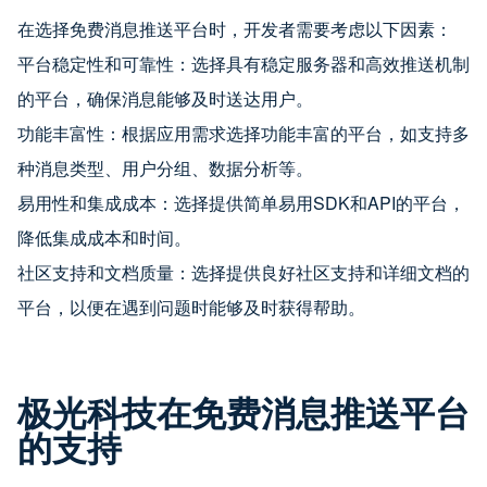
在选择免费消息推送平台时，开发者需要考虑以下因素：
平台稳定性和可靠性：选择具有稳定服务器和高效推送机制
的平台，确保消息能够及时送达用户。
功能丰富性：根据应用需求选择功能丰富的平台，如支持多
种消息类型、用户分组、数据分析等。
易用性和集成成本：选择提供简单易用SDK和API的平台，
降低集成成本和时间。
社区支持和文档质量：选择提供良好社区支持和详细文档的
平台，以便在遇到问题时能够及时获得帮助。
极光科技在免费消息推送平台
的支持