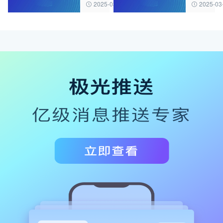
是什
实现
序消
能力
2025-03-20
2025-03
么？
需要
息推
如何
哪些
送用
实
技术
途
现？
能
力？