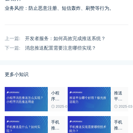
业务风控：防止恶意注册、短信轰炸、刷赞等行为。
上一篇:
开发者服务：如何高效完成推送系统？
下一篇:
消息推送配置需要注意哪些实现？
更多小知识
小程
推送
序消
平台
息推
哪个
2025-03-20
2025-03
送怎
好
么实
用？
手机
手机
现？
极光
推送
推送
小程
推送