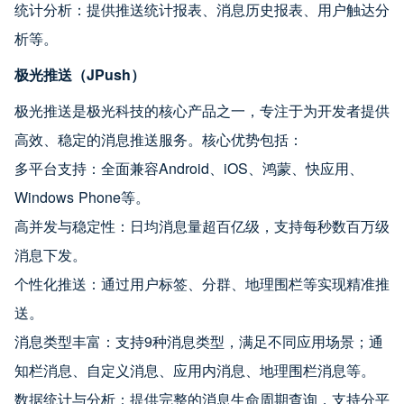
统计分析：提供推送统计报表、消息历史报表、用户触达分
析等。
极光推送（JPush）
极光推送是极光科技的核心产品之一，专注于为开发者提供
高效、稳定的消息推送服务。核心优势包括：
多平台支持：全面兼容Android、iOS、鸿蒙、快应用、
Windows Phone等。
高并发与稳定性：日均消息量超百亿级，支持每秒数百万级
消息下发。
个性化推送：通过用户标签、分群、地理围栏等实现精准推
送。
消息类型丰富：支持9种消息类型，满足不同应用场景；通
知栏消息、自定义消息、应用内消息、地理围栏消息等。
数据统计与分析：提供完整的消息生命周期查询，支持分平