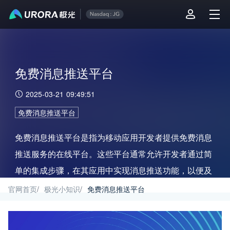
免费消息推送平台
2025-03-21 09:49:51
免费消息推送平台
免费消息推送平台是指为移动应用开发者提供免费消息
推送服务的在线平台。这些平台通常允许开发者通过简
单的集成步骤，在其应用中实现消息推送功能，以便及
时向用户发送通知、提醒、促销信息等。
官网首页
/
极光小知识
/
免费消息推送平台