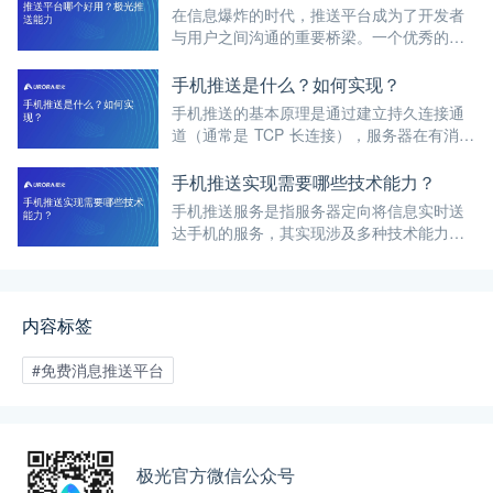
在信息爆炸的时代，推送平台成为了开发者
与用户之间沟通的重要桥梁。一个优秀的推
送平台不仅能够确保消息的及时送达，还能
通过精准的推送策略提升用户活跃度和参与
手机推送是什么？如何实现？
度。
手机推送的基本原理是通过建立持久连接通
道（通常是 TCP 长连接），服务器在有消息
需要发送时，直接通过这条连接将消息推送
到手机设备上。
手机推送实现需要哪些技术能力？
手机推送服务是指服务器定向将信息实时送
达手机的服务，其实现涉及多种技术能力，
这些能力共同确保了推送服务的稳定性、高
效性和个性化。
内容标签
#免费消息推送平台
极光官方微信公众号