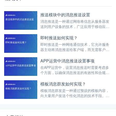
推送模块中的消息推送设置
消息推送是一种通过网络将信息从服务器发
送到用户设备的技术，广泛应用于移动应
用、网站和物联网设备中。
即时推送如何实现？
即时推送是一种网络通信技术，它允许服务
器主动将消息推送给客户端，而无需客户端
定期轮询服务器以获取新信息。技术的核心
在于，通过网络通信协议在客户端和服务器
APP运营中消息推送设置事项
之间建立持久连接，从而实现双向通信和数
在APP运营中，设置消息推送时需要考虑多
据的实时交换。
个方面，以确保消息推送的有效性和合规
性。
模板消息群发如何实现？
模板消息群发是一种通过预设的模板内容，
向大量用户发送个性化消息的技术手段。它
广泛应用于通知、营销、提醒等场景，能够
高效地触达用户，同时减少重复性工作。