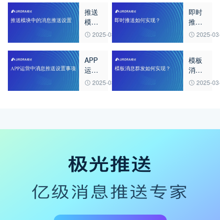
推送
即时
模块
推送
中的
如何
2025-03-21
2025-03
消息
实
推送
现？
APP
模板
设置
运营
消息
中消
群发
2025-03-21
2025-03
息推
如何
送设
实
置事
现？
项