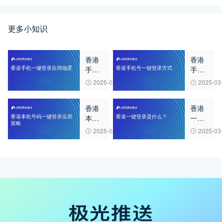
更多小知识
香港
香港
手机
手机
一键
号一
2025-03-23
2025-03
登录
键登
应用
录方
香港
香港
场景
式
本机
一键
号码
登录
2025-03-23
2025-03
一键
是什
登录
么？
应用
策略