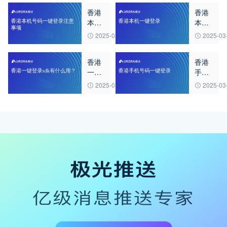
香港
香港
本机
本机
号码
一键
2025-03-23
2025-03
一键
登录
登录
香港
香港
注意
一键
手机
事项
登录
号码
2025-03-23
2025-03
sdk有
一键
什么
登录
用？