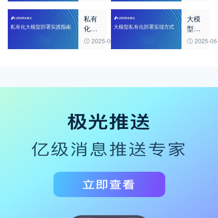
实践
何搭
私有
大模
指南
建？
化大
型私
模型
有化
2025-06-20
2025-06
部署
部署
实践
实现
指南
方式