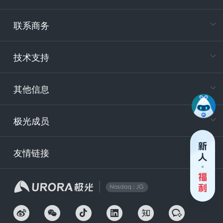
在
专属客户
联系商务
电
技术支持
400-88
服务时
9:30-12
其他信息
技术
support
极光成员
安
友情链接
securit
企