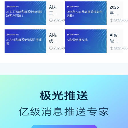
AI人
2025
工智
年AI
能客
在线
2025-06-23
2025-06
服系
客服
统如
系统
AI在
AI智
何解
如何
线客
能客
决客
选择?
服系
服实
户问
2025-06-23
2025-06
统选
战
题？
型注
意事
项