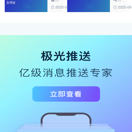
AI软
使用
2025-06-24
2025-06
件解
的工
析：
具范
概念
围
及用
途