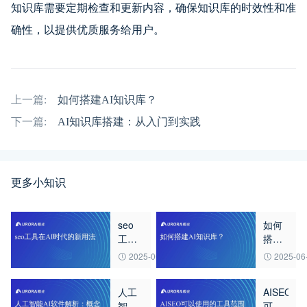
知识库需要定期检查和更新内容，确保知识库的时效性和准
确性，以提供优质服务给用户。
上一篇:
如何搭建AI知识库？
下一篇:
AI知识库搭建：从入门到实践
更多小知识
seo
如何
工具
搭建
在AI
AI知
2025-06-24
2025-06
时代
识
的新
库？
人工
AISEO
用法
智能
可以