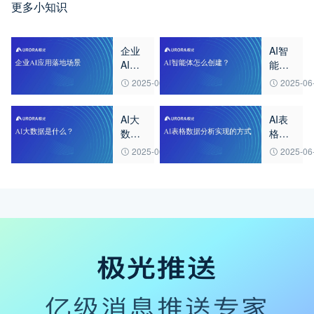
更多小知识
企业
AI智
AI应
能体
用落
怎么
2025-06-24
2025-06
地场
创
景
建？
AI大
AI表
数据
格数
是什
据分
2025-06-24
2025-06
么？
析实
现的
方式