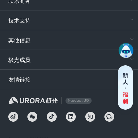
联系商务
电
技术支持
400-88
服务时
9:30-12
其他信息
技术
support
极光成员
安
友情链接
securit
企