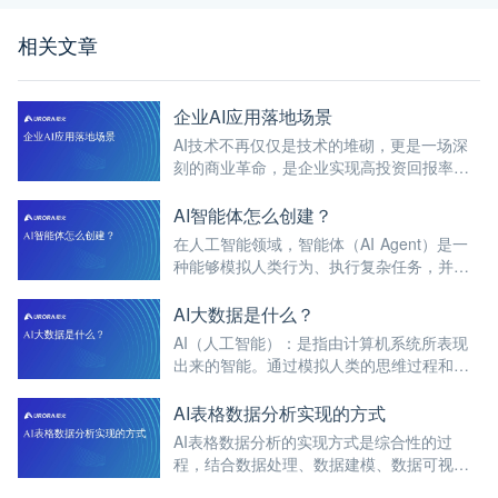
相关文章
企业AI应用落地场景
AI技术不再仅仅是技术的堆砌，更是一场深
刻的商业革命，是企业实现高投资回报率
（ROI）的强大引擎。
AI智能体怎么创建？
在人工智能领域，智能体（AI Agent）是一
种能够模拟人类行为、执行复杂任务，并为
用户提供便捷、快速、有效服务的实体。创
建一个AI智能体，通常涉及多个步骤和环
AI大数据是什么？
节，以下是对这一过程的详细解析。
AI（人工智能）：是指由计算机系统所表现
出来的智能。通过模拟人类的思维过程和学
习行为，使计算机能够进行类似于人的推
理、学习和决策。
AI表格数据分析实现的方式
AI表格数据分析的实现方式是综合性的过
程，结合数据处理、数据建模、数据可视化
和数据报告生成等多个步骤。