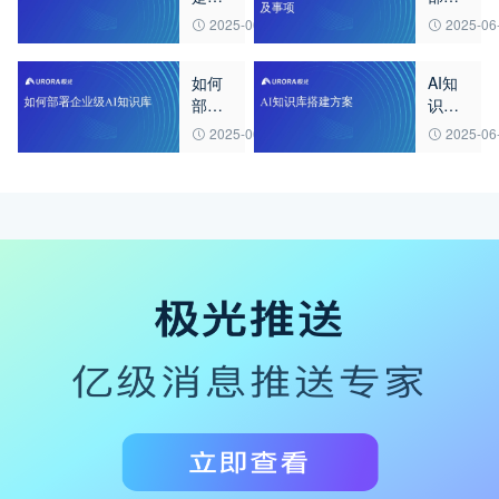
地AI
大模
2025-06-25
2025-06
模
型知
型？
识库
如何
AI知
步骤
部署
识库
及事
企业
搭建
项
2025-06-26
2025-06
级AI
方案
知识
库