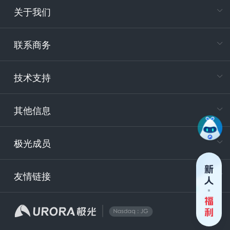
关于我们
在
专属客户
联系商务
电
技术支持
400-88
服务时
9:30-12
其他信息
技术
support
极光成员
安
友情链接
securit
企