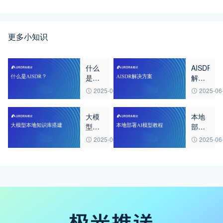
更多小知识
什么
AISDR
是
解决
AISDR？
方案
2025-06-25
2025-06
大模
本地
型本
部署
地知
AI模
2025-06-25
2025-06
识库
型教
搭建
程