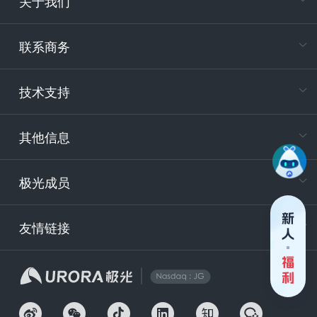
关于我们
在
专属客户
联系商务
电
技术支持
400-88
服务时
9:30-12
其他信息
技术
support
极光成员
安
友情链接
securit
企