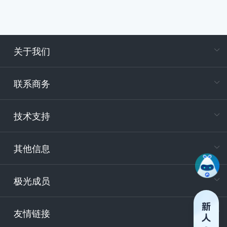
关于我们
在
专属客户
联系商务
电
技术支持
400-88
服务时
9:30-12
其他信息
技术
support
极光成员
安
友情链接
securit