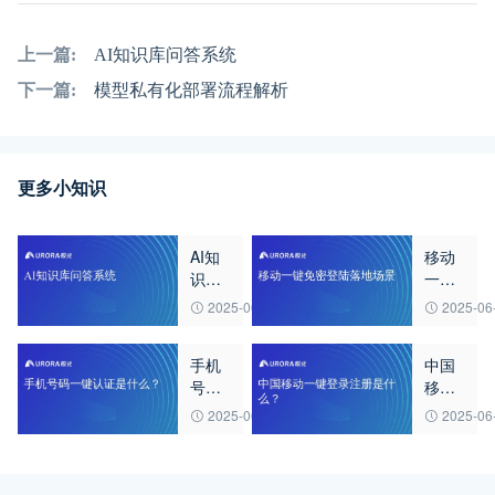
上一篇:
AI知识库问答系统
下一篇:
模型私有化部署流程解析
更多小知识
AI知
移动
识库
一键
问答
免密
2025-06-27
2025-06
系统
登陆
落地
手机
中国
场景
号码
移动
一键
一键
2025-06-27
2025-06
认证
登录
是什
注册
么？
是什