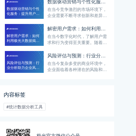
获得有价值的洞见和决策支持，
数据驱动营销与个性化服务：提升用户体验与竞争力的神策数据
数据质量是至关重要的因素。数
数据驱动营销与个性
在当今竞争激烈的市场环境下，
据质量不佳会导致错误的分析结
化服务：提升用户体
企业需要不断寻求创新和差异化
论和误导性的决策。
验与竞争力的神策数
来提高竞争力。而数据驱动营销
据
和个性化服务已经成为许多企业
解密用户需求：如何利用极光大数据揭示用户喜好和趋势
实现这一目标的关键策略。神策
解密用户需求：如何
在当今数字化时代，了解用户需
数据作为一种强大的数据分析工
利用极光大数据揭示
求和行为变得至关重要。随着互
具，可以帮助企业通过数据洞察
用户喜好和趋势
联网的普及和移动设备的快速发
和个性化服务提升用户体验和竞
展，用户产生的数据呈指数级增
风险评估与预测：行业分析助力企业风险管理
争力。
长。这些海量的数据蕴含着宝贵
风险评估与预测：行
在当今复杂多变的商业环境中，
的信息，可以帮助企业洞察用户
业分析助力企业风险
企业面临着各种潜在的风险和挑
喜好和趋势，从而更好地满足他
管理
战。有效的风险管理对于企业的
们的需求。
稳定发展至关重要。而行业分析
作为一种关键的工具，可以帮助
内容标签
企业进行风险评估和预测，从而
提前识别和应对可能的风险。
#统计数据分析工具
极光官方微信公众号