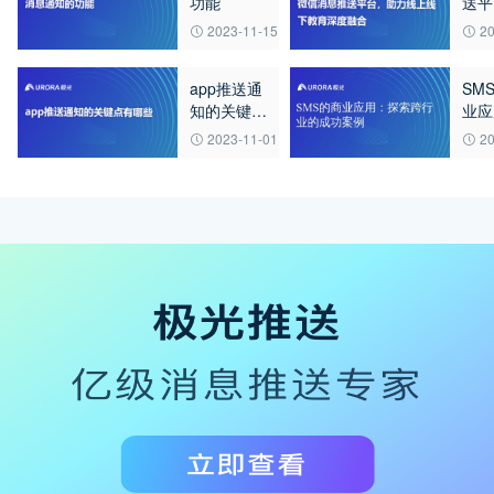
功能
送平
力线
2023-11-15
20
教育
合
app推送通
SM
知的关键点
业应
有哪些
索跨
2023-11-01
20
成功