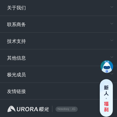
关于我们
在
专属客户
联系商务
电
技术支持
400-88
服务时
9:30-12
其他信息
技术
support
极光成员
安
友情链接
securit
企